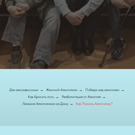
Для алкозависимых
→
Женский Алкоголизм
→
Победа над алкоголем
→
Как бросить пить
→
Реабилитация от Алкоголя
→
Лечение Алкоголизма на Дому
→
Как Помочь Алкоголику?