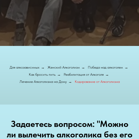
Для алкозависимых
→
Женский Алкоголизм
→
Победа над алкоголем
→
Как бросить пить
→
Реабилитация от Алкоголя
→
Лечение Алкоголизма на Дому
→
Кодирование от Алкоголизма
Задаетесь вопросом: "Можно
ли вылечить алкоголика без его